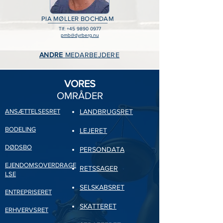
PIA MØLLER BOCHDAM
Tlf:
+45 9890 0977
pmb@dyrberg.nu
ANDRE
MEDARBEJDERE
VORES
OMRÅDER
ANSÆTTELSESRET
LANDBRUGSRET
BODELING
LEJERET
DØDSBO
PERSONDATA
EJENDOMSOVERDRAGE
RETSSAGER
LSE
SELSKABSRET
ENTREPRISERET
SKATTERET
ERHVERVSRET