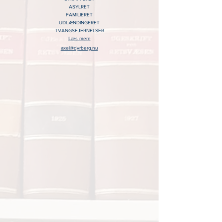
ASY
L
RET
FAMILIERET
UDLÆNDINGERET
TVANGSFJERNELSER
Læs mere
axel@dyrberg.nu