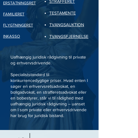
STRAFFERET
ERSTATNINGSRET
TESTAMENTE
FAMILIERET
TVANGSAUKTION
FLYGTNINGERET
INKASSO
TVANGSFJERNELSE
Uafhængig juridisk rådgivning til private
og erhvervsdrivende.
Specialiststandard til
konkurrencedygtige priser. Hvad enten I
søger en erhvervsretsadvokat, en
boligadvokat, en strafferetsadvokat eller
en bobestyrer, står vi til rådighed med
uafhængig juridisk rådgivning – uanset
om I som private eller erhvervsdrivende
har brug for juridisk bistand.