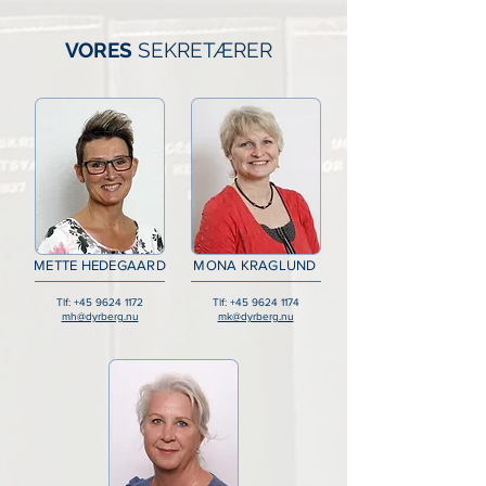
VORES
SEKRETÆRER
METTE HEDEGAARD
MONA KRAGLUND
Tlf:
+45 9624 1172
Tlf:
+45 9624 1174
mh@dyrberg.nu
mk@dyrberg.nu