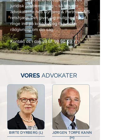
juridisk problemstilling – så tilbyder
advokaterne hos Dyrberg & Partnere A/S
retshjælp. Det giver dig mulighed for at
ringe ind på kontoret og få juridisk
rådgivning om din sag.
Kontakt os i dag på tlf. 98 90 09 77.
VORES
ADVOKATER
BIRTE DYRBERG (L)
JØRGEN TORPE KANN
(H)