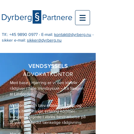
Dyrberg
Partnere
Tlf.:
+45 9890 0977
- E-mail:
kontakt@dyrberg.nu
-
sikker e-mail:
sikker@dyrberg.nu
VENDSYSSELS
ADVOKATKONTOR
Med base i Hjørring er vi den ideelle
rådgiver i hele Vendsyssel – fra Skagen
til Limfjorden.
Virksomheden blev etableret i 1991, og
vores mangeårige erfaring kommer
kunderne tilgode i vores bestræbelse på
at yde den bedst tænkelige rådgivning.
Har du en konkret forespørgsel til en