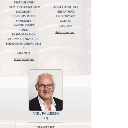
TESTAMENTER
FREMTIDSFULDMAGTER
ANSÆTTELSESRET
DØDSBOER
ERSTATNING
EJENDOMSHANDEL
ERHVERVSRET
FAMILIERET
LEJERET
LANDBRUGSRET
Læs mere
FONDE
jtk@dyrberg.nu
EKSPROPRIATION
BESTYRELSESARBEJDE
EJENDOMSOVERDRAGELS
E
Læs mere
bd@dyrberg.nu
AXEL PALLESEN
(H)
STRAFFERET