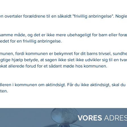
overtaler forældrene til en såkaldt "frivillig anbringelse". Nogle 
å samme måde, og det er ikke mere ubehageligt for barn eller foræ
det for en frivillig anbringelse.
munen, fordi kommunen er bekymret for dit barns trivsel, sundhed
tige hjælp betyde, at sagen ikke slet ikke udvikler sig til en tvan
okat allerede forud for et sådant møde hos kommunen.
eren i kommunen om aktindsigt. Får du ikke aktindsigt, skal du k
ten.
VORES
ADRE