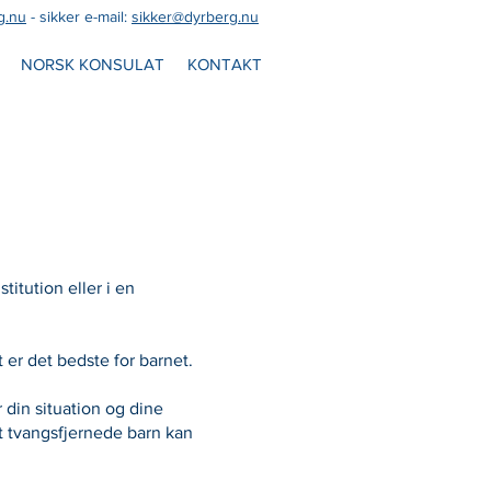
g.nu
- sikker e-mail:
sikker@dyrberg.nu
NORSK KONSULAT
KONTAKT
itution eller i en
t er det bedste for barnet.
 din situation og dine
et tvangsfjernede barn kan