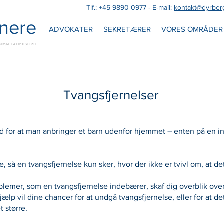
Tlf.:
+45 9890 0977
- E-mail:
kontakt@dyrber
tnere
ADVOKATER
SEKRETÆRER
VORES OMRÅDER
NDSRET & HØJESTERET
Tvangsfjernelser
d for at man anbringer et barn udenfor hjemmet – enten på en inst
e, så en tvangsfjernelse kun sker, hvor der ikke er tvivl om, at de
lemer, som en tvangsfjernelse indebærer, skaf dig overblik over
jælp vil dine chancer for at undgå tvangsfjernelse, eller for at d
 større.