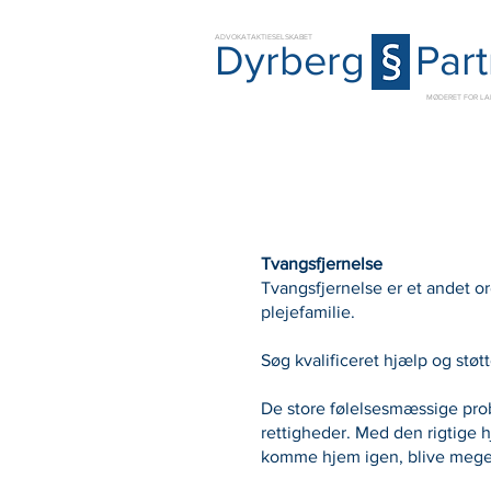
ADVOKATAKTIESELSKABET
Dyrberg
Par
MØDERET FOR LA
Tvangsfjernelse
Tvangsfjernelse er et andet or
plejefamilie.
Søg kvalificeret hjælp og støtt
De store følelsesmæssige prob
rettigheder. Med den rigtige h
komme hjem igen, blive meget